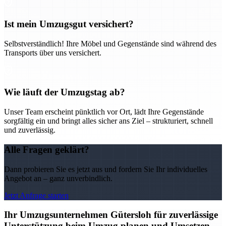
Ist mein Umzugsgut versichert?
Selbstverständlich! Ihre Möbel und Gegenstände sind während des
Transports über uns versichert.
Wie läuft der Umzugstag ab?
Unser Team erscheint pünktlich vor Ort, lädt Ihre Gegenstände
sorgfältig ein und bringt alles sicher ans Ziel – strukturiert, schnell
und zuverlässig.
Alle Fragen geklärt?
Dann probieren Sie es jetzt aus und fordern Sie Ihr individuelles
Angebot an – ganz unverbindlich.
Jetzt Anfrage starten
Ihr Umzugsunternehmen Gütersloh für zuverlässige
Unterstützung beim Umzug planen und Umsetzen