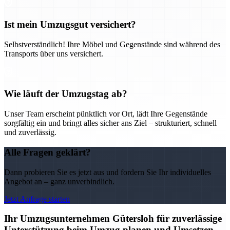
Ist mein Umzugsgut versichert?
Selbstverständlich! Ihre Möbel und Gegenstände sind während des
Transports über uns versichert.
Wie läuft der Umzugstag ab?
Unser Team erscheint pünktlich vor Ort, lädt Ihre Gegenstände
sorgfältig ein und bringt alles sicher ans Ziel – strukturiert, schnell
und zuverlässig.
Alle Fragen geklärt?
Dann probieren Sie es jetzt aus und fordern Sie Ihr individuelles
Angebot an – ganz unverbindlich.
Jetzt Anfrage starten
Ihr Umzugsunternehmen Gütersloh für zuverlässige
Unterstützung beim Umzug planen und Umsetzen