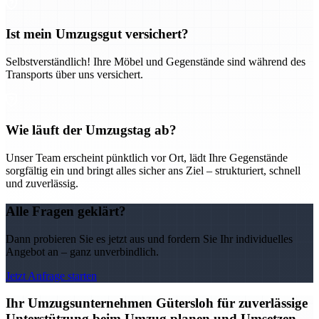
Ist mein Umzugsgut versichert?
Selbstverständlich! Ihre Möbel und Gegenstände sind während des
Transports über uns versichert.
Wie läuft der Umzugstag ab?
Unser Team erscheint pünktlich vor Ort, lädt Ihre Gegenstände
sorgfältig ein und bringt alles sicher ans Ziel – strukturiert, schnell
und zuverlässig.
Alle Fragen geklärt?
Dann probieren Sie es jetzt aus und fordern Sie Ihr individuelles
Angebot an – ganz unverbindlich.
Jetzt Anfrage starten
Ihr Umzugsunternehmen Gütersloh für zuverlässige
Unterstützung beim Umzug planen und Umsetzen