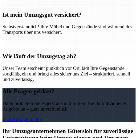
Ist mein Umzugsgut versichert?
Selbstverständlich! Ihre Möbel und Gegenstände sind während des
Transports über uns versichert.
Wie läuft der Umzugstag ab?
Unser Team erscheint pünktlich vor Ort, lädt Ihre Gegenstände
sorgfältig ein und bringt alles sicher ans Ziel – strukturiert, schnell
und zuverlässig.
Alle Fragen geklärt?
Dann probieren Sie es jetzt aus und fordern Sie Ihr individuelles
Angebot an – ganz unverbindlich.
Jetzt Anfrage starten
Ihr Umzugsunternehmen Gütersloh für zuverlässige
Unterstützung beim Umzug planen und Umsetzen