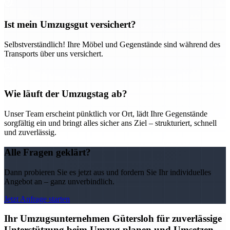
Ist mein Umzugsgut versichert?
Selbstverständlich! Ihre Möbel und Gegenstände sind während des
Transports über uns versichert.
Wie läuft der Umzugstag ab?
Unser Team erscheint pünktlich vor Ort, lädt Ihre Gegenstände
sorgfältig ein und bringt alles sicher ans Ziel – strukturiert, schnell
und zuverlässig.
Alle Fragen geklärt?
Dann probieren Sie es jetzt aus und fordern Sie Ihr individuelles
Angebot an – ganz unverbindlich.
Jetzt Anfrage starten
Ihr Umzugsunternehmen Gütersloh für zuverlässige
Unterstützung beim Umzug planen und Umsetzen