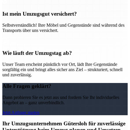
Ist mein Umzugsgut versichert?
Selbstverständlich! Ihre Möbel und Gegenstände sind während des
Transports über uns versichert.
Wie läuft der Umzugstag ab?
Unser Team erscheint pünktlich vor Ort, lädt Ihre Gegenstände
sorgfältig ein und bringt alles sicher ans Ziel – strukturiert, schnell
und zuverlässig.
Alle Fragen geklärt?
Dann probieren Sie es jetzt aus und fordern Sie Ihr individuelles
Angebot an – ganz unverbindlich.
Jetzt Anfrage starten
Ihr Umzugsunternehmen Gütersloh für zuverlässige
Unterstützung beim Umzug planen und Umsetzen