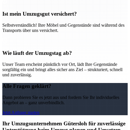
Ist mein Umzugsgut versichert?
Selbstverständlich! Ihre Möbel und Gegenstände sind während des
Transports über uns versichert.
Wie läuft der Umzugstag ab?
Unser Team erscheint pünktlich vor Ort, lädt Ihre Gegenstände
sorgfältig ein und bringt alles sicher ans Ziel – strukturiert, schnell
und zuverlässig.
Alle Fragen geklärt?
Dann probieren Sie es jetzt aus und fordern Sie Ihr individuelles
Angebot an – ganz unverbindlich.
Jetzt Anfrage starten
Ihr Umzugsunternehmen Gütersloh für zuverlässige
Unterstützung beim Umzug planen und Umsetzen