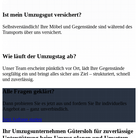
Ist mein Umzugsgut versichert?
Selbstverständlich! Ihre Möbel und Gegenstände sind während des
Transports über uns versichert.
Wie läuft der Umzugstag ab?
Unser Team erscheint pünktlich vor Ort, lädt Ihre Gegenstände
sorgfältig ein und bringt alles sicher ans Ziel – strukturiert, schnell
und zuverlässig.
Alle Fragen geklärt?
Dann probieren Sie es jetzt aus und fordern Sie Ihr individuelles
Angebot an – ganz unverbindlich.
Jetzt Anfrage starten
Ihr Umzugsunternehmen Gütersloh für zuverlässige
Unterstützung beim Umzug planen und Umsetzen