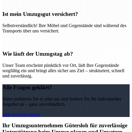
Ist mein Umzugsgut versichert?
Selbstverständlich! Ihre Möbel und Gegenstände sind während des
Transports über uns versichert.
Wie läuft der Umzugstag ab?
Unser Team erscheint pünktlich vor Ort, lädt Ihre Gegenstände
sorgfältig ein und bringt alles sicher ans Ziel – strukturiert, schnell
und zuverlässig.
Alle Fragen geklärt?
Dann probieren Sie es jetzt aus und fordern Sie Ihr individuelles
Angebot an – ganz unverbindlich.
Jetzt Anfrage starten
Ihr Umzugsunternehmen Gütersloh für zuverlässige
Unterstützung beim Umzug planen und Umsetzen