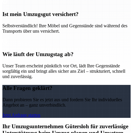
Ist mein Umzugsgut versichert?
Selbstverständlich! Ihre Möbel und Gegenstände sind während des
Transports über uns versichert.
Wie läuft der Umzugstag ab?
Unser Team erscheint pünktlich vor Ort, lädt Ihre Gegenstände
sorgfältig ein und bringt alles sicher ans Ziel – strukturiert, schnell
und zuverlässig.
Alle Fragen geklärt?
Dann probieren Sie es jetzt aus und fordern Sie Ihr individuelles
Angebot an – ganz unverbindlich.
Jetzt Anfrage starten
Ihr Umzugsunternehmen Gütersloh für zuverlässige
Unterstützung beim Umzug planen und Umsetzen