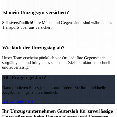
Ist mein Umzugsgut versichert?
Selbstverständlich! Ihre Möbel und Gegenstände sind während des
Transports über uns versichert.
Wie läuft der Umzugstag ab?
Unser Team erscheint pünktlich vor Ort, lädt Ihre Gegenstände
sorgfältig ein und bringt alles sicher ans Ziel – strukturiert, schnell
und zuverlässig.
Alle Fragen geklärt?
Dann probieren Sie es jetzt aus und fordern Sie Ihr individuelles
Angebot an – ganz unverbindlich.
Jetzt Anfrage starten
Ihr Umzugsunternehmen Gütersloh für zuverlässige
Unterstützung beim Umzug planen und Umsetzen