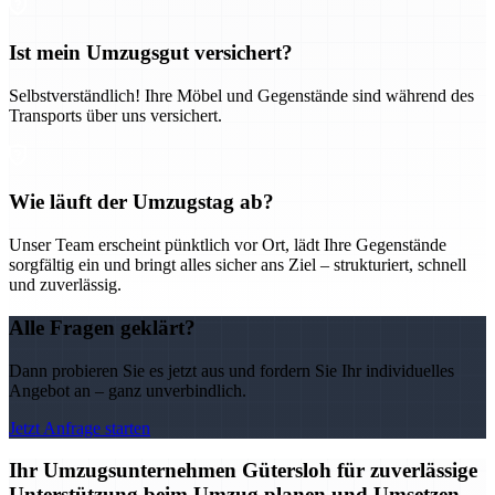
Ist mein Umzugsgut versichert?
Selbstverständlich! Ihre Möbel und Gegenstände sind während des
Transports über uns versichert.
Wie läuft der Umzugstag ab?
Unser Team erscheint pünktlich vor Ort, lädt Ihre Gegenstände
sorgfältig ein und bringt alles sicher ans Ziel – strukturiert, schnell
und zuverlässig.
Alle Fragen geklärt?
Dann probieren Sie es jetzt aus und fordern Sie Ihr individuelles
Angebot an – ganz unverbindlich.
Jetzt Anfrage starten
Ihr Umzugsunternehmen Gütersloh für zuverlässige
Unterstützung beim Umzug planen und Umsetzen