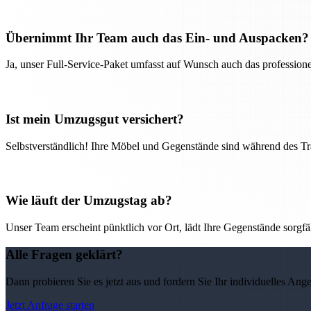
Übernimmt Ihr Team auch das Ein- und Auspacken?
Ja, unser Full-Service-Paket umfasst auf Wunsch auch das professio
Ist mein Umzugsgut versichert?
Selbstverständlich! Ihre Möbel und Gegenstände sind während des Tra
Wie läuft der Umzugstag ab?
Unser Team erscheint pünktlich vor Ort, lädt Ihre Gegenstände sorgfälti
Alle Fragen geklärt?
Dann probieren Sie es jetzt aus und fordern Sie Ihr individuelles Ang
Jetzt Anfrage starten