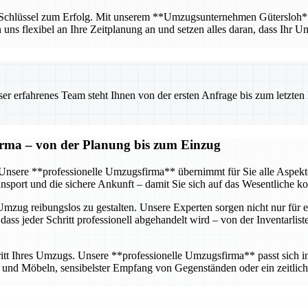
r Schlüssel zum Erfolg. Mit unserem **Umzugsunternehmen Gütersloh** ha
n uns flexibel an Ihre Zeitplanung an und setzen alles daran, dass Ihr U
 erfahrenes Team steht Ihnen von der ersten Anfrage bis zum letzten Ka
firma – von der Planung bis zum Einzug
g. Unsere **professionelle Umzugsfirma** übernimmt für Sie alle Aspe
sport und die sichere Ankunft – damit Sie sich auf das Wesentliche k
mzug reibungslos zu gestalten. Unsere Experten sorgen nicht nur für e
dass jeder Schritt professionell abgehandelt wird – von der Inventarlis
tt Ihres Umzugs. Unsere **professionelle Umzugsfirma** passt sich ind
nd Möbeln, sensibelster Empfang von Gegenständen oder ein zeitlich 