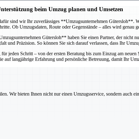
 Unterstützung beim Umzug planen und Umsetzen
afür sind wir Ihr zuverlässiges **Umzugsunternehmen Gütersloh**. Wir 
itte. Ob Umzugsdaten, Route oder Gegenstände – alles wird genau gepl
mzugsunternehmen Gütersloh** haben Sie einen Partner, der nicht nur 
lt und Präzision. So können Sie sich darauf verlassen, dass Ihr Umzug
r jeden Schritt – von der ersten Beratung bis zum Einzug am neuen St
 Sie auf langjährige Erfahrung und persönliche Betreuung, damit Ihr U
ilen. Wir bieten Ihnen nicht nur einen Umzugsservice, sondern auch ei