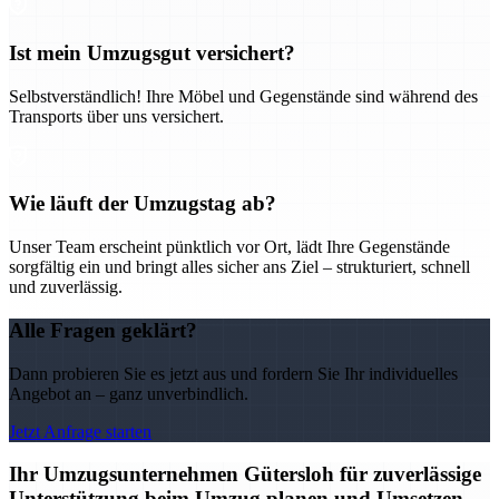
Ist mein Umzugsgut versichert?
Selbstverständlich! Ihre Möbel und Gegenstände sind während des
Transports über uns versichert.
Wie läuft der Umzugstag ab?
Unser Team erscheint pünktlich vor Ort, lädt Ihre Gegenstände
sorgfältig ein und bringt alles sicher ans Ziel – strukturiert, schnell
und zuverlässig.
Alle Fragen geklärt?
Dann probieren Sie es jetzt aus und fordern Sie Ihr individuelles
Angebot an – ganz unverbindlich.
Jetzt Anfrage starten
Ihr Umzugsunternehmen Gütersloh für zuverlässige
Unterstützung beim Umzug planen und Umsetzen