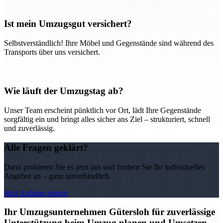
Ist mein Umzugsgut versichert?
Selbstverständlich! Ihre Möbel und Gegenstände sind während des
Transports über uns versichert.
Wie läuft der Umzugstag ab?
Unser Team erscheint pünktlich vor Ort, lädt Ihre Gegenstände
sorgfältig ein und bringt alles sicher ans Ziel – strukturiert, schnell
und zuverlässig.
Alle Fragen geklärt?
Dann probieren Sie es jetzt aus und fordern Sie Ihr individuelles
Angebot an – ganz unverbindlich.
Jetzt Anfrage starten
Ihr Umzugsunternehmen Gütersloh für zuverlässige
Unterstützung beim Umzug planen und Umsetzen