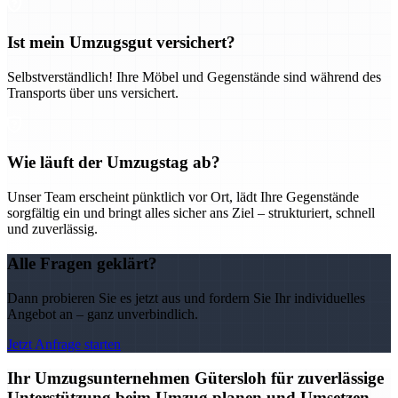
Ist mein Umzugsgut versichert?
Selbstverständlich! Ihre Möbel und Gegenstände sind während des
Transports über uns versichert.
Wie läuft der Umzugstag ab?
Unser Team erscheint pünktlich vor Ort, lädt Ihre Gegenstände
sorgfältig ein und bringt alles sicher ans Ziel – strukturiert, schnell
und zuverlässig.
Alle Fragen geklärt?
Dann probieren Sie es jetzt aus und fordern Sie Ihr individuelles
Angebot an – ganz unverbindlich.
Jetzt Anfrage starten
Ihr Umzugsunternehmen Gütersloh für zuverlässige
Unterstützung beim Umzug planen und Umsetzen