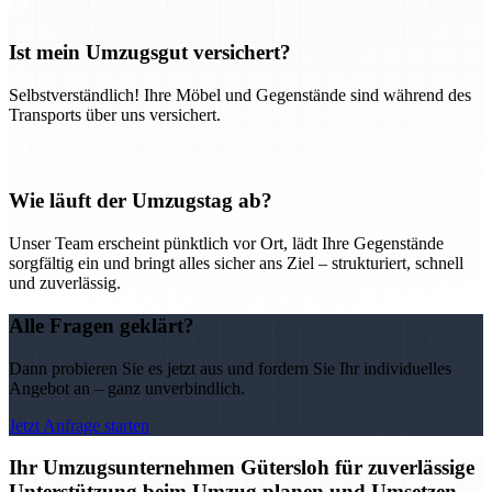
Ist mein Umzugsgut versichert?
Selbstverständlich! Ihre Möbel und Gegenstände sind während des
Transports über uns versichert.
Wie läuft der Umzugstag ab?
Unser Team erscheint pünktlich vor Ort, lädt Ihre Gegenstände
sorgfältig ein und bringt alles sicher ans Ziel – strukturiert, schnell
und zuverlässig.
Alle Fragen geklärt?
Dann probieren Sie es jetzt aus und fordern Sie Ihr individuelles
Angebot an – ganz unverbindlich.
Jetzt Anfrage starten
Ihr Umzugsunternehmen Gütersloh für zuverlässige
Unterstützung beim Umzug planen und Umsetzen