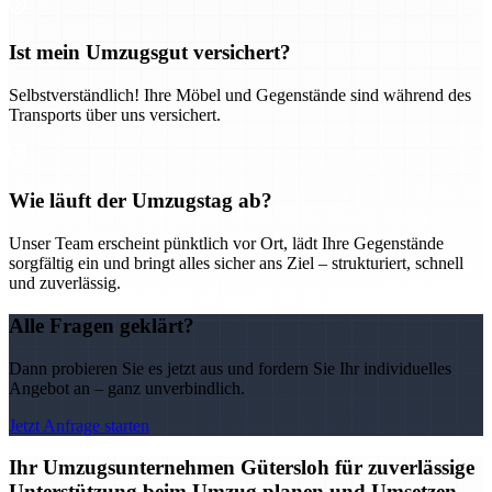
Ist mein Umzugsgut versichert?
Selbstverständlich! Ihre Möbel und Gegenstände sind während des
Transports über uns versichert.
Wie läuft der Umzugstag ab?
Unser Team erscheint pünktlich vor Ort, lädt Ihre Gegenstände
sorgfältig ein und bringt alles sicher ans Ziel – strukturiert, schnell
und zuverlässig.
Alle Fragen geklärt?
Dann probieren Sie es jetzt aus und fordern Sie Ihr individuelles
Angebot an – ganz unverbindlich.
Jetzt Anfrage starten
Ihr Umzugsunternehmen Gütersloh für zuverlässige
Unterstützung beim Umzug planen und Umsetzen