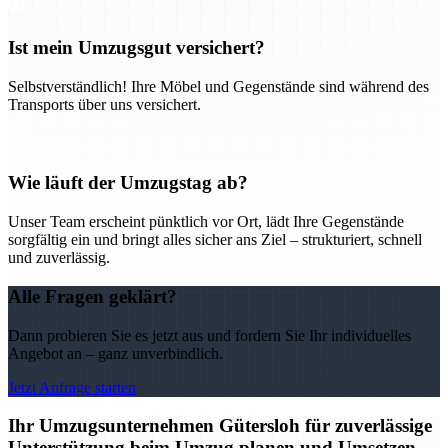
Ist mein Umzugsgut versichert?
Selbstverständlich! Ihre Möbel und Gegenstände sind während des
Transports über uns versichert.
Wie läuft der Umzugstag ab?
Unser Team erscheint pünktlich vor Ort, lädt Ihre Gegenstände
sorgfältig ein und bringt alles sicher ans Ziel – strukturiert, schnell
und zuverlässig.
Alle Fragen geklärt?
Dann probieren Sie es jetzt aus und fordern Sie Ihr individuelles
Angebot an – ganz unverbindlich.
Jetzt Anfrage starten
Ihr Umzugsunternehmen Gütersloh für zuverlässige
Unterstützung beim Umzug planen und Umsetzen