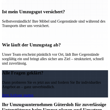
Ist mein Umzugsgut versichert?
Selbstverständlich! Ihre Möbel und Gegenstände sind während des
Transports über uns versichert.
Wie läuft der Umzugstag ab?
Unser Team erscheint pünktlich vor Ort, lädt Ihre Gegenstände
sorgfältig ein und bringt alles sicher ans Ziel – strukturiert, schnell
und zuverlässig.
Alle Fragen geklärt?
Dann probieren Sie es jetzt aus und fordern Sie Ihr individuelles
Angebot an – ganz unverbindlich.
Jetzt Anfrage starten
Ihr Umzugsunternehmen Gütersloh für zuverlässige
Unterstützung beim Umzug planen und Umsetzen