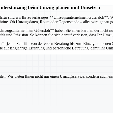
 Unterstützung beim Umzug planen und Umsetzen
afür sind wir Ihr zuverlässiges **Umzugsunternehmen Gütersloh**. Wir 
itte. Ob Umzugsdaten, Route oder Gegenstände – alles wird genau gepl
mzugsunternehmen Gütersloh** haben Sie einen Partner, der nicht nur 
lt und Präzision. So können Sie sich darauf verlassen, dass Ihr Umzug
r jeden Schritt – von der ersten Beratung bis zum Einzug am neuen St
 Sie auf langjährige Erfahrung und persönliche Betreuung, damit Ihr U
ilen. Wir bieten Ihnen nicht nur einen Umzugsservice, sondern auch ei