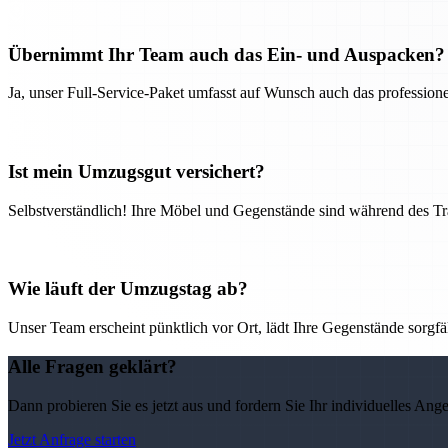
Übernimmt Ihr Team auch das Ein- und Auspacken?
Ja, unser Full-Service-Paket umfasst auf Wunsch auch das professio
Ist mein Umzugsgut versichert?
Selbstverständlich! Ihre Möbel und Gegenstände sind während des Tra
Wie läuft der Umzugstag ab?
Unser Team erscheint pünktlich vor Ort, lädt Ihre Gegenstände sorgfälti
Alle Fragen geklärt?
Dann probieren Sie es jetzt aus und fordern Sie Ihr individuelles Ang
Jetzt Anfrage starten