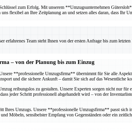
r Schlüssel zum Erfolg. Mit unserem **Umzugsunternehmen Gütersloh** ha
n uns flexibel an Ihre Zeitplanung an und setzen alles daran, dass Ihr U
 erfahrenes Team steht Ihnen von der ersten Anfrage bis zum letzten Ka
firma – von der Planung bis zum Einzug
g. Unsere **professionelle Umzugsfirma** übernimmt für Sie alle Aspe
sport und die sichere Ankunft – damit Sie sich auf das Wesentliche k
mzug reibungslos zu gestalten. Unsere Experten sorgen nicht nur für e
dass jeder Schritt professionell abgehandelt wird – von der Inventarlis
tt Ihres Umzugs. Unsere **professionelle Umzugsfirma** passt sich ind
nd Möbeln, sensibelster Empfang von Gegenständen oder ein zeitlich 