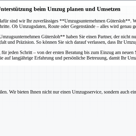
 Unterstützung beim Umzug planen und Umsetzen
afür sind wir Ihr zuverlässiges **Umzugsunternehmen Gütersloh**. Wir 
itte. Ob Umzugsdaten, Route oder Gegenstände – alles wird genau gepl
mzugsunternehmen Gütersloh** haben Sie einen Partner, der nicht nur 
lt und Präzision. So können Sie sich darauf verlassen, dass Ihr Umzug
r jeden Schritt – von der ersten Beratung bis zum Einzug am neuen St
 Sie auf langjährige Erfahrung und persönliche Betreuung, damit Ihr U
ilen. Wir bieten Ihnen nicht nur einen Umzugsservice, sondern auch ei