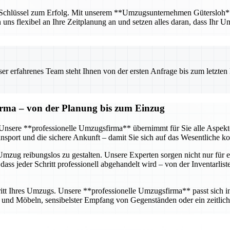
r Schlüssel zum Erfolg. Mit unserem **Umzugsunternehmen Gütersloh** ha
n uns flexibel an Ihre Zeitplanung an und setzen alles daran, dass Ihr U
 erfahrenes Team steht Ihnen von der ersten Anfrage bis zum letzten Ka
firma – von der Planung bis zum Einzug
g. Unsere **professionelle Umzugsfirma** übernimmt für Sie alle Aspe
sport und die sichere Ankunft – damit Sie sich auf das Wesentliche k
mzug reibungslos zu gestalten. Unsere Experten sorgen nicht nur für e
dass jeder Schritt professionell abgehandelt wird – von der Inventarlis
tt Ihres Umzugs. Unsere **professionelle Umzugsfirma** passt sich ind
nd Möbeln, sensibelster Empfang von Gegenständen oder ein zeitlich 