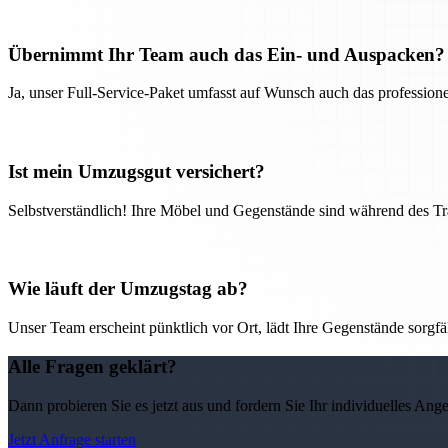
Übernimmt Ihr Team auch das Ein- und Auspacken?
Ja, unser Full-Service-Paket umfasst auf Wunsch auch das professio
Ist mein Umzugsgut versichert?
Selbstverständlich! Ihre Möbel und Gegenstände sind während des Tra
Wie läuft der Umzugstag ab?
Unser Team erscheint pünktlich vor Ort, lädt Ihre Gegenstände sorgfälti
Alle Fragen geklärt?
Dann probieren Sie es jetzt aus und fordern Sie Ihr individuelles Ang
Jetzt Anfrage starten