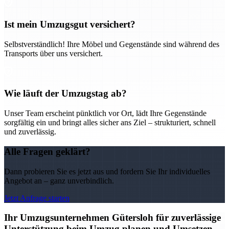
Ist mein Umzugsgut versichert?
Selbstverständlich! Ihre Möbel und Gegenstände sind während des
Transports über uns versichert.
Wie läuft der Umzugstag ab?
Unser Team erscheint pünktlich vor Ort, lädt Ihre Gegenstände
sorgfältig ein und bringt alles sicher ans Ziel – strukturiert, schnell
und zuverlässig.
Alle Fragen geklärt?
Dann probieren Sie es jetzt aus und fordern Sie Ihr individuelles
Angebot an – ganz unverbindlich.
Jetzt Anfrage starten
Ihr Umzugsunternehmen Gütersloh für zuverlässige
Unterstützung beim Umzug planen und Umsetzen