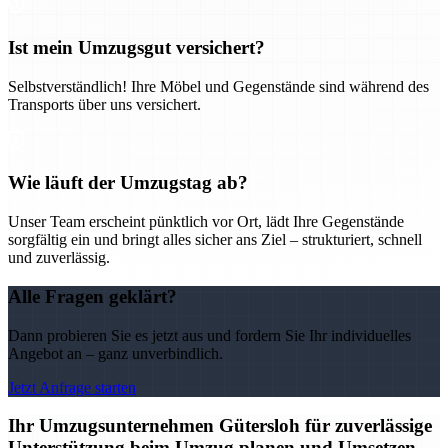
Ist mein Umzugsgut versichert?
Selbstverständlich! Ihre Möbel und Gegenstände sind während des
Transports über uns versichert.
Wie läuft der Umzugstag ab?
Unser Team erscheint pünktlich vor Ort, lädt Ihre Gegenstände
sorgfältig ein und bringt alles sicher ans Ziel – strukturiert, schnell
und zuverlässig.
Alle Fragen geklärt?
Dann probieren Sie es jetzt aus und fordern Sie Ihr individuelles
Angebot an – ganz unverbindlich.
Jetzt Anfrage starten
Ihr Umzugsunternehmen Gütersloh für zuverlässige
Unterstützung beim Umzug planen und Umsetzen