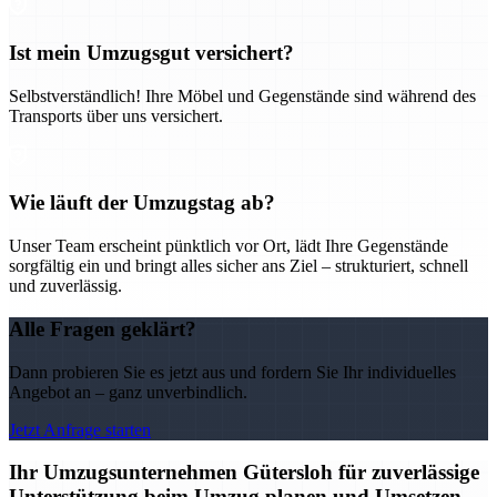
Ist mein Umzugsgut versichert?
Selbstverständlich! Ihre Möbel und Gegenstände sind während des
Transports über uns versichert.
Wie läuft der Umzugstag ab?
Unser Team erscheint pünktlich vor Ort, lädt Ihre Gegenstände
sorgfältig ein und bringt alles sicher ans Ziel – strukturiert, schnell
und zuverlässig.
Alle Fragen geklärt?
Dann probieren Sie es jetzt aus und fordern Sie Ihr individuelles
Angebot an – ganz unverbindlich.
Jetzt Anfrage starten
Ihr Umzugsunternehmen Gütersloh für zuverlässige
Unterstützung beim Umzug planen und Umsetzen