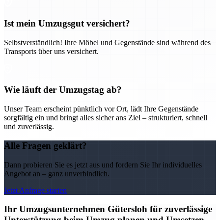
Ist mein Umzugsgut versichert?
Selbstverständlich! Ihre Möbel und Gegenstände sind während des
Transports über uns versichert.
Wie läuft der Umzugstag ab?
Unser Team erscheint pünktlich vor Ort, lädt Ihre Gegenstände
sorgfältig ein und bringt alles sicher ans Ziel – strukturiert, schnell
und zuverlässig.
Alle Fragen geklärt?
Dann probieren Sie es jetzt aus und fordern Sie Ihr individuelles
Angebot an – ganz unverbindlich.
Jetzt Anfrage starten
Ihr Umzugsunternehmen Gütersloh für zuverlässige
Unterstützung beim Umzug planen und Umsetzen