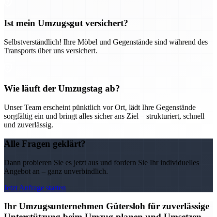
Ist mein Umzugsgut versichert?
Selbstverständlich! Ihre Möbel und Gegenstände sind während des
Transports über uns versichert.
Wie läuft der Umzugstag ab?
Unser Team erscheint pünktlich vor Ort, lädt Ihre Gegenstände
sorgfältig ein und bringt alles sicher ans Ziel – strukturiert, schnell
und zuverlässig.
Alle Fragen geklärt?
Dann probieren Sie es jetzt aus und fordern Sie Ihr individuelles
Angebot an – ganz unverbindlich.
Jetzt Anfrage starten
Ihr Umzugsunternehmen Gütersloh für zuverlässige
Unterstützung beim Umzug planen und Umsetzen