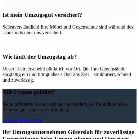
Ist mein Umzugsgut versichert?
Selbstverständlich! Ihre Möbel und Gegenstände sind während des
Transports über uns versichert.
Wie läuft der Umzugstag ab?
Unser Team erscheint pünktlich vor Ort, lädt Ihre Gegenstände
sorgfältig ein und bringt alles sicher ans Ziel – strukturiert, schnell
und zuverlässig.
Alle Fragen geklärt?
Dann probieren Sie es jetzt aus und fordern Sie Ihr individuelles
Angebot an – ganz unverbindlich.
Jetzt Anfrage starten
Ihr Umzugsunternehmen Gütersloh für zuverlässige
Unterstützung beim Umzug planen und Umsetzen