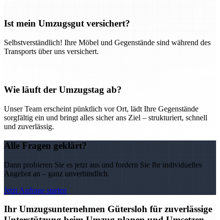
Ist mein Umzugsgut versichert?
Selbstverständlich! Ihre Möbel und Gegenstände sind während des
Transports über uns versichert.
Wie läuft der Umzugstag ab?
Unser Team erscheint pünktlich vor Ort, lädt Ihre Gegenstände
sorgfältig ein und bringt alles sicher ans Ziel – strukturiert, schnell
und zuverlässig.
Alle Fragen geklärt?
Dann probieren Sie es jetzt aus und fordern Sie Ihr individuelles
Angebot an – ganz unverbindlich.
Jetzt Anfrage starten
Ihr Umzugsunternehmen Gütersloh für zuverlässige
Unterstützung beim Umzug planen und Umsetzen