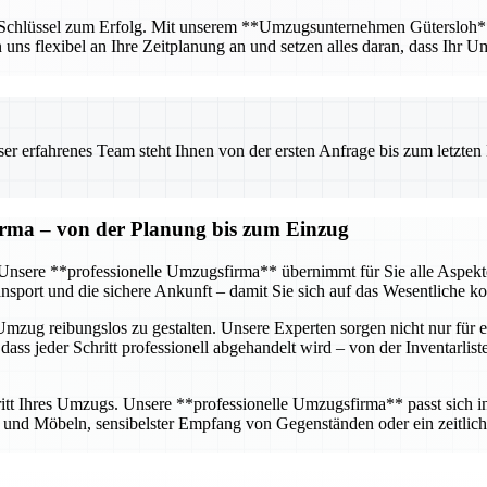
r Schlüssel zum Erfolg. Mit unserem **Umzugsunternehmen Gütersloh** ha
n uns flexibel an Ihre Zeitplanung an und setzen alles daran, dass Ihr U
 erfahrenes Team steht Ihnen von der ersten Anfrage bis zum letzten Ka
firma – von der Planung bis zum Einzug
g. Unsere **professionelle Umzugsfirma** übernimmt für Sie alle Aspe
sport und die sichere Ankunft – damit Sie sich auf das Wesentliche k
mzug reibungslos zu gestalten. Unsere Experten sorgen nicht nur für e
dass jeder Schritt professionell abgehandelt wird – von der Inventarlis
tt Ihres Umzugs. Unsere **professionelle Umzugsfirma** passt sich ind
nd Möbeln, sensibelster Empfang von Gegenständen oder ein zeitlich 