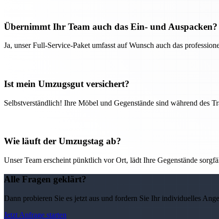
Übernimmt Ihr Team auch das Ein- und Auspacken?
Ja, unser Full-Service-Paket umfasst auf Wunsch auch das professio
Ist mein Umzugsgut versichert?
Selbstverständlich! Ihre Möbel und Gegenstände sind während des Tra
Wie läuft der Umzugstag ab?
Unser Team erscheint pünktlich vor Ort, lädt Ihre Gegenstände sorgfälti
Alle Fragen geklärt?
Dann probieren Sie es jetzt aus und fordern Sie Ihr individuelles Ang
Jetzt Anfrage starten