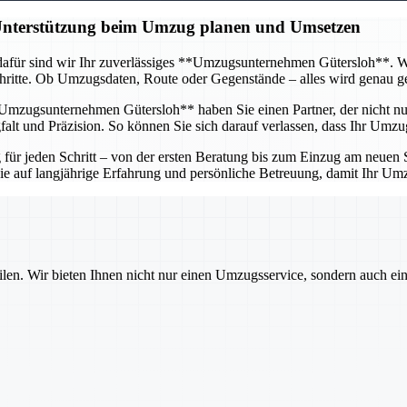
 Unterstützung beim Umzug planen und Umsetzen
afür sind wir Ihr zuverlässiges **Umzugsunternehmen Gütersloh**. Wir 
itte. Ob Umzugsdaten, Route oder Gegenstände – alles wird genau gepl
mzugsunternehmen Gütersloh** haben Sie einen Partner, der nicht nur 
lt und Präzision. So können Sie sich darauf verlassen, dass Ihr Umzug
r jeden Schritt – von der ersten Beratung bis zum Einzug am neuen St
 Sie auf langjährige Erfahrung und persönliche Betreuung, damit Ihr U
ilen. Wir bieten Ihnen nicht nur einen Umzugsservice, sondern auch ei