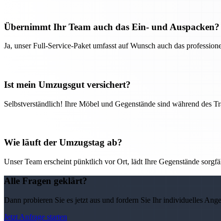
Übernimmt Ihr Team auch das Ein- und Auspacken?
Ja, unser Full-Service-Paket umfasst auf Wunsch auch das professio
Ist mein Umzugsgut versichert?
Selbstverständlich! Ihre Möbel und Gegenstände sind während des Tra
Wie läuft der Umzugstag ab?
Unser Team erscheint pünktlich vor Ort, lädt Ihre Gegenstände sorgfälti
Alle Fragen geklärt?
Dann probieren Sie es jetzt aus und fordern Sie Ihr individuelles Ang
Jetzt Anfrage starten