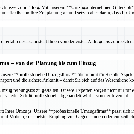
r Schlüssel zum Erfolg. Mit unserem **Umzugsunternehmen Gütersloh** ha
n uns flexibel an Ihre Zeitplanung an und setzen alles daran, dass Ihr U
 erfahrenes Team steht Ihnen von der ersten Anfrage bis zum letzten Ka
firma – von der Planung bis zum Einzug
g. Unsere **professionelle Umzugsfirma** übernimmt für Sie alle Aspe
sport und die sichere Ankunft – damit Sie sich auf das Wesentliche k
mzug reibungslos zu gestalten. Unsere Experten sorgen nicht nur für e
dass jeder Schritt professionell abgehandelt wird – von der Inventarlis
tt Ihres Umzugs. Unsere **professionelle Umzugsfirma** passt sich ind
nd Möbeln, sensibelster Empfang von Gegenständen oder ein zeitlich 