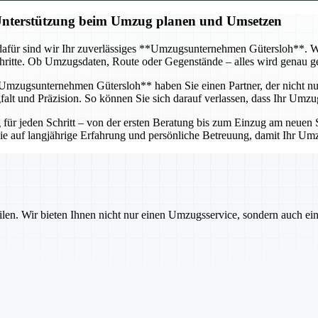
 Unterstützung beim Umzug planen und Umsetzen
afür sind wir Ihr zuverlässiges **Umzugsunternehmen Gütersloh**. Wir 
itte. Ob Umzugsdaten, Route oder Gegenstände – alles wird genau gepl
mzugsunternehmen Gütersloh** haben Sie einen Partner, der nicht nur 
lt und Präzision. So können Sie sich darauf verlassen, dass Ihr Umzug
r jeden Schritt – von der ersten Beratung bis zum Einzug am neuen St
 Sie auf langjährige Erfahrung und persönliche Betreuung, damit Ihr U
ilen. Wir bieten Ihnen nicht nur einen Umzugsservice, sondern auch ei