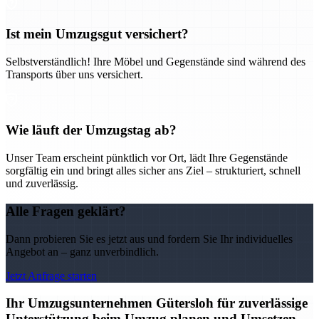
Ist mein Umzugsgut versichert?
Selbstverständlich! Ihre Möbel und Gegenstände sind während des
Transports über uns versichert.
Wie läuft der Umzugstag ab?
Unser Team erscheint pünktlich vor Ort, lädt Ihre Gegenstände
sorgfältig ein und bringt alles sicher ans Ziel – strukturiert, schnell
und zuverlässig.
Alle Fragen geklärt?
Dann probieren Sie es jetzt aus und fordern Sie Ihr individuelles
Angebot an – ganz unverbindlich.
Jetzt Anfrage starten
Ihr Umzugsunternehmen Gütersloh für zuverlässige
Unterstützung beim Umzug planen und Umsetzen