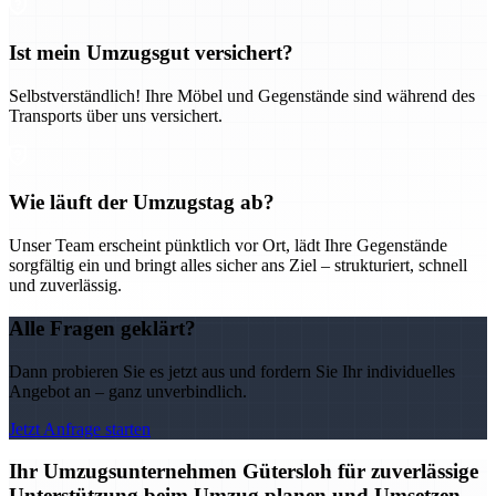
Ist mein Umzugsgut versichert?
Selbstverständlich! Ihre Möbel und Gegenstände sind während des
Transports über uns versichert.
Wie läuft der Umzugstag ab?
Unser Team erscheint pünktlich vor Ort, lädt Ihre Gegenstände
sorgfältig ein und bringt alles sicher ans Ziel – strukturiert, schnell
und zuverlässig.
Alle Fragen geklärt?
Dann probieren Sie es jetzt aus und fordern Sie Ihr individuelles
Angebot an – ganz unverbindlich.
Jetzt Anfrage starten
Ihr Umzugsunternehmen Gütersloh für zuverlässige
Unterstützung beim Umzug planen und Umsetzen