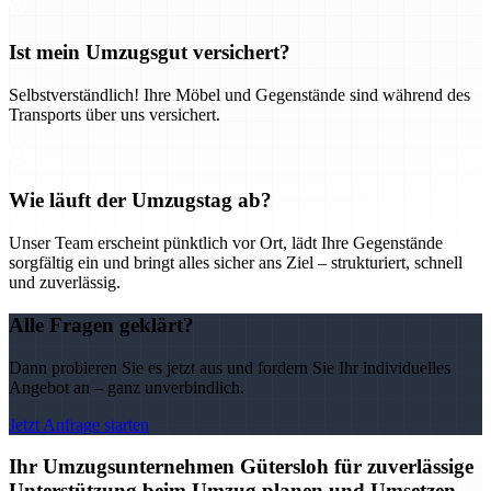
Ist mein Umzugsgut versichert?
Selbstverständlich! Ihre Möbel und Gegenstände sind während des
Transports über uns versichert.
Wie läuft der Umzugstag ab?
Unser Team erscheint pünktlich vor Ort, lädt Ihre Gegenstände
sorgfältig ein und bringt alles sicher ans Ziel – strukturiert, schnell
und zuverlässig.
Alle Fragen geklärt?
Dann probieren Sie es jetzt aus und fordern Sie Ihr individuelles
Angebot an – ganz unverbindlich.
Jetzt Anfrage starten
Ihr Umzugsunternehmen Gütersloh für zuverlässige
Unterstützung beim Umzug planen und Umsetzen