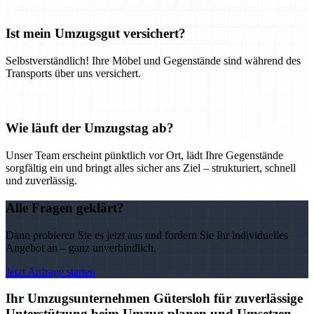
Ist mein Umzugsgut versichert?
Selbstverständlich! Ihre Möbel und Gegenstände sind während des
Transports über uns versichert.
Wie läuft der Umzugstag ab?
Unser Team erscheint pünktlich vor Ort, lädt Ihre Gegenstände
sorgfältig ein und bringt alles sicher ans Ziel – strukturiert, schnell
und zuverlässig.
Alle Fragen geklärt?
Dann probieren Sie es jetzt aus und fordern Sie Ihr individuelles
Angebot an – ganz unverbindlich.
Jetzt Anfrage starten
Ihr Umzugsunternehmen Gütersloh für zuverlässige
Unterstützung beim Umzug planen und Umsetzen