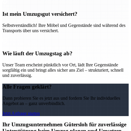
Ist mein Umzugsgut versichert?
Selbstverständlich! Ihre Möbel und Gegenstände sind während des
Transports über uns versichert.
Wie läuft der Umzugstag ab?
Unser Team erscheint pünktlich vor Ort, lädt Ihre Gegenstände
sorgfältig ein und bringt alles sicher ans Ziel – strukturiert, schnell
und zuverlässig.
Alle Fragen geklärt?
Dann probieren Sie es jetzt aus und fordern Sie Ihr individuelles
Angebot an – ganz unverbindlich.
Jetzt Anfrage starten
Ihr Umzugsunternehmen Gütersloh für zuverlässige
Unterstützung beim Umzug planen und Umsetzen