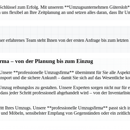
r Schlüssel zum Erfolg. Mit unserem **Umzugsunternehmen Gütersloh** ha
n uns flexibel an Ihre Zeitplanung an und setzen alles daran, dass Ihr U
 erfahrenes Team steht Ihnen von der ersten Anfrage bis zum letzten Ka
firma – von der Planung bis zum Einzug
g. Unsere **professionelle Umzugsfirma** übernimmt für Sie alle Aspe
sport und die sichere Ankunft – damit Sie sich auf das Wesentliche k
mzug reibungslos zu gestalten. Unsere Experten sorgen nicht nur für e
dass jeder Schritt professionell abgehandelt wird – von der Inventarlis
tt Ihres Umzugs. Unsere **professionelle Umzugsfirma** passt sich ind
nd Möbeln, sensibelster Empfang von Gegenständen oder ein zeitlich 