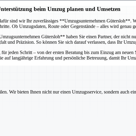
 Unterstützung beim Umzug planen und Umsetzen
afür sind wir Ihr zuverlässiges **Umzugsunternehmen Gütersloh**. Wir 
itte. Ob Umzugsdaten, Route oder Gegenstände – alles wird genau gepl
mzugsunternehmen Gütersloh** haben Sie einen Partner, der nicht nur 
lt und Präzision. So können Sie sich darauf verlassen, dass Ihr Umzug
r jeden Schritt – von der ersten Beratung bis zum Einzug am neuen St
 Sie auf langjährige Erfahrung und persönliche Betreuung, damit Ihr U
ilen. Wir bieten Ihnen nicht nur einen Umzugsservice, sondern auch ei