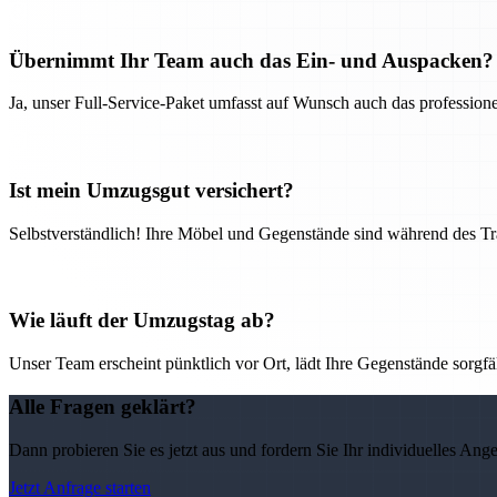
Übernimmt Ihr Team auch das Ein- und Auspacken?
Ja, unser Full-Service-Paket umfasst auf Wunsch auch das professio
Ist mein Umzugsgut versichert?
Selbstverständlich! Ihre Möbel und Gegenstände sind während des Tra
Wie läuft der Umzugstag ab?
Unser Team erscheint pünktlich vor Ort, lädt Ihre Gegenstände sorgfälti
Alle Fragen geklärt?
Dann probieren Sie es jetzt aus und fordern Sie Ihr individuelles Ang
Jetzt Anfrage starten