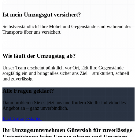
Ist mein Umzugsgut versichert?
Selbstverständlich! Ihre Möbel und Gegenstände sind während des
Transports über uns versichert.
Wie läuft der Umzugstag ab?
Unser Team erscheint pünktlich vor Ort, lädt Ihre Gegenstände
sorgfältig ein und bringt alles sicher ans Ziel – strukturiert, schnell
und zuverlässig.
Alle Fragen geklärt?
Dann probieren Sie es jetzt aus und fordern Sie Ihr individuelles
Angebot an – ganz unverbindlich.
Jetzt Anfrage starten
Ihr Umzugsunternehmen Gütersloh für zuverlässige
Unterstützung beim Umzug planen und Umsetzen