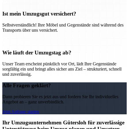
Ist mein Umzugsgut versichert?
Selbstverständlich! Ihre Möbel und Gegenstände sind während des
Transports über uns versichert.
Wie läuft der Umzugstag ab?
Unser Team erscheint pünktlich vor Ort, lädt Ihre Gegenstände
sorgfältig ein und bringt alles sicher ans Ziel – strukturiert, schnell
und zuverlässig.
Alle Fragen geklärt?
Dann probieren Sie es jetzt aus und fordern Sie Ihr individuelles
Angebot an – ganz unverbindlich.
Jetzt Anfrage starten
Ihr Umzugsunternehmen Gütersloh für zuverlässige
Unterstützung beim Umzug planen und Umsetzen