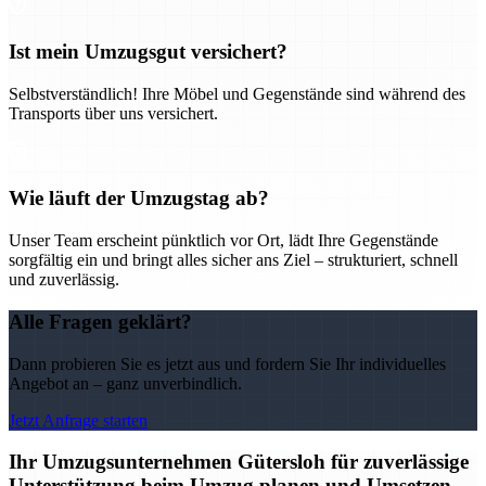
Ist mein Umzugsgut versichert?
Selbstverständlich! Ihre Möbel und Gegenstände sind während des
Transports über uns versichert.
Wie läuft der Umzugstag ab?
Unser Team erscheint pünktlich vor Ort, lädt Ihre Gegenstände
sorgfältig ein und bringt alles sicher ans Ziel – strukturiert, schnell
und zuverlässig.
Alle Fragen geklärt?
Dann probieren Sie es jetzt aus und fordern Sie Ihr individuelles
Angebot an – ganz unverbindlich.
Jetzt Anfrage starten
Ihr Umzugsunternehmen Gütersloh für zuverlässige
Unterstützung beim Umzug planen und Umsetzen