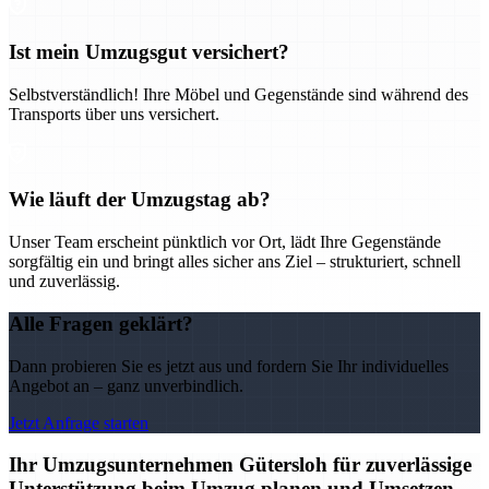
Ist mein Umzugsgut versichert?
Selbstverständlich! Ihre Möbel und Gegenstände sind während des
Transports über uns versichert.
Wie läuft der Umzugstag ab?
Unser Team erscheint pünktlich vor Ort, lädt Ihre Gegenstände
sorgfältig ein und bringt alles sicher ans Ziel – strukturiert, schnell
und zuverlässig.
Alle Fragen geklärt?
Dann probieren Sie es jetzt aus und fordern Sie Ihr individuelles
Angebot an – ganz unverbindlich.
Jetzt Anfrage starten
Ihr Umzugsunternehmen Gütersloh für zuverlässige
Unterstützung beim Umzug planen und Umsetzen