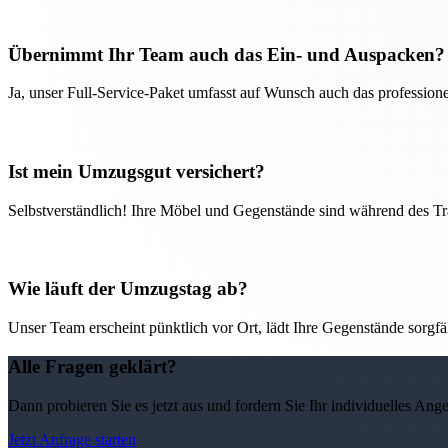
Übernimmt Ihr Team auch das Ein- und Auspacken?
Ja, unser Full-Service-Paket umfasst auf Wunsch auch das professio
Ist mein Umzugsgut versichert?
Selbstverständlich! Ihre Möbel und Gegenstände sind während des Tra
Wie läuft der Umzugstag ab?
Unser Team erscheint pünktlich vor Ort, lädt Ihre Gegenstände sorgfälti
Alle Fragen geklärt?
Dann probieren Sie es jetzt aus und fordern Sie Ihr individuelles Ang
Jetzt Anfrage starten