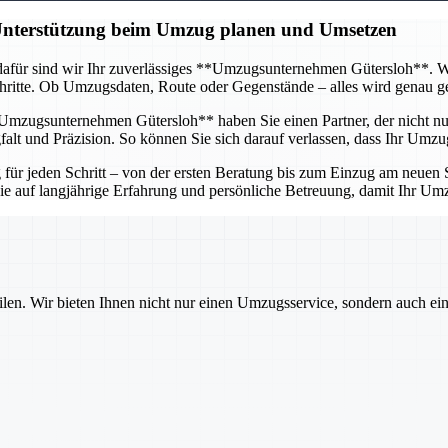
 Unterstützung beim Umzug planen und Umsetzen
afür sind wir Ihr zuverlässiges **Umzugsunternehmen Gütersloh**. Wir 
itte. Ob Umzugsdaten, Route oder Gegenstände – alles wird genau gepl
mzugsunternehmen Gütersloh** haben Sie einen Partner, der nicht nur 
lt und Präzision. So können Sie sich darauf verlassen, dass Ihr Umzug
r jeden Schritt – von der ersten Beratung bis zum Einzug am neuen St
 Sie auf langjährige Erfahrung und persönliche Betreuung, damit Ihr U
ilen. Wir bieten Ihnen nicht nur einen Umzugsservice, sondern auch ei