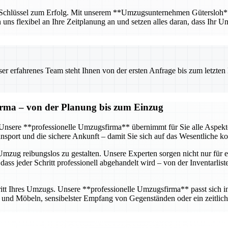
r Schlüssel zum Erfolg. Mit unserem **Umzugsunternehmen Gütersloh** ha
n uns flexibel an Ihre Zeitplanung an und setzen alles daran, dass Ihr U
 erfahrenes Team steht Ihnen von der ersten Anfrage bis zum letzten Ka
firma – von der Planung bis zum Einzug
g. Unsere **professionelle Umzugsfirma** übernimmt für Sie alle Aspe
sport und die sichere Ankunft – damit Sie sich auf das Wesentliche k
mzug reibungslos zu gestalten. Unsere Experten sorgen nicht nur für e
dass jeder Schritt professionell abgehandelt wird – von der Inventarlis
tt Ihres Umzugs. Unsere **professionelle Umzugsfirma** passt sich ind
nd Möbeln, sensibelster Empfang von Gegenständen oder ein zeitlich 