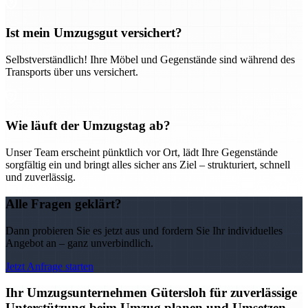
Ist mein Umzugsgut versichert?
Selbstverständlich! Ihre Möbel und Gegenstände sind während des
Transports über uns versichert.
Wie läuft der Umzugstag ab?
Unser Team erscheint pünktlich vor Ort, lädt Ihre Gegenstände
sorgfältig ein und bringt alles sicher ans Ziel – strukturiert, schnell
und zuverlässig.
Alle Fragen geklärt?
Dann probieren Sie es jetzt aus und fordern Sie Ihr individuelles
Angebot an – ganz unverbindlich.
Jetzt Anfrage starten
Ihr Umzugsunternehmen Gütersloh für zuverlässige
Unterstützung beim Umzug planen und Umsetzen