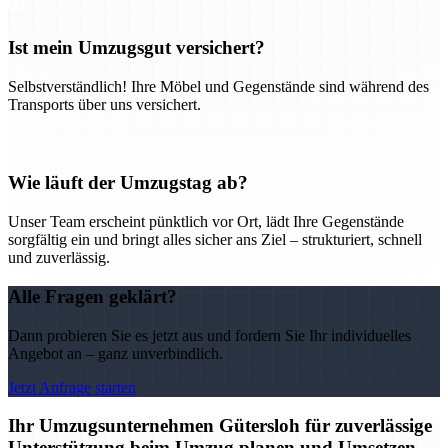
Ist mein Umzugsgut versichert?
Selbstverständlich! Ihre Möbel und Gegenstände sind während des
Transports über uns versichert.
Wie läuft der Umzugstag ab?
Unser Team erscheint pünktlich vor Ort, lädt Ihre Gegenstände
sorgfältig ein und bringt alles sicher ans Ziel – strukturiert, schnell
und zuverlässig.
Alle Fragen geklärt?
Dann probieren Sie es jetzt aus und fordern Sie Ihr individuelles
Angebot an – ganz unverbindlich.
Jetzt Anfrage starten
Ihr Umzugsunternehmen Gütersloh für zuverlässige
Unterstützung beim Umzug planen und Umsetzen