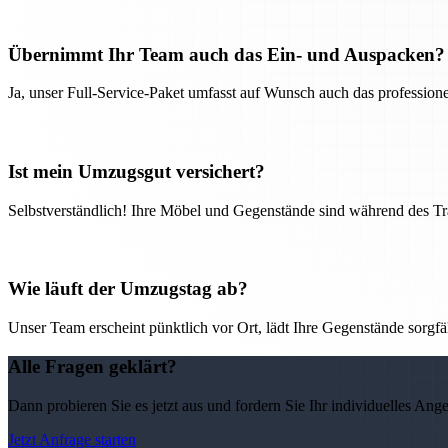
Übernimmt Ihr Team auch das Ein- und Auspacken?
Ja, unser Full-Service-Paket umfasst auf Wunsch auch das professio
Ist mein Umzugsgut versichert?
Selbstverständlich! Ihre Möbel und Gegenstände sind während des Tra
Wie läuft der Umzugstag ab?
Unser Team erscheint pünktlich vor Ort, lädt Ihre Gegenstände sorgfälti
Alle Fragen geklärt?
Dann probieren Sie es jetzt aus und fordern Sie Ihr individuelles Ang
Jetzt Anfrage starten