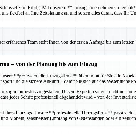
r Schlüssel zum Erfolg. Mit unserem **Umzugsunternehmen Gütersloh** ha
n uns flexibel an Ihre Zeitplanung an und setzen alles daran, dass Ihr U
 erfahrenes Team steht Ihnen von der ersten Anfrage bis zum letzten Ka
firma – von der Planung bis zum Einzug
g. Unsere **professionelle Umzugsfirma** übernimmt für Sie alle Aspe
sport und die sichere Ankunft – damit Sie sich auf das Wesentliche k
mzug reibungslos zu gestalten. Unsere Experten sorgen nicht nur für e
dass jeder Schritt professionell abgehandelt wird – von der Inventarlis
tt Ihres Umzugs. Unsere **professionelle Umzugsfirma** passt sich ind
nd Möbeln, sensibelster Empfang von Gegenständen oder ein zeitlich 