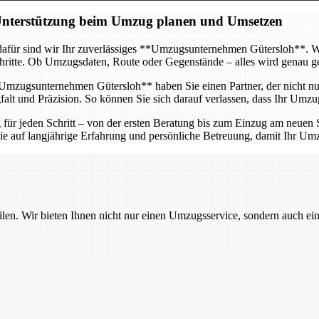
 Unterstützung beim Umzug planen und Umsetzen
afür sind wir Ihr zuverlässiges **Umzugsunternehmen Gütersloh**. Wir 
itte. Ob Umzugsdaten, Route oder Gegenstände – alles wird genau gepl
mzugsunternehmen Gütersloh** haben Sie einen Partner, der nicht nur 
lt und Präzision. So können Sie sich darauf verlassen, dass Ihr Umzug
r jeden Schritt – von der ersten Beratung bis zum Einzug am neuen St
 Sie auf langjährige Erfahrung und persönliche Betreuung, damit Ihr U
ilen. Wir bieten Ihnen nicht nur einen Umzugsservice, sondern auch ei