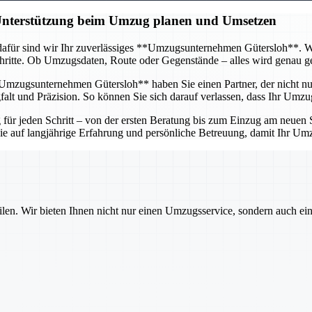
 Unterstützung beim Umzug planen und Umsetzen
afür sind wir Ihr zuverlässiges **Umzugsunternehmen Gütersloh**. Wir 
itte. Ob Umzugsdaten, Route oder Gegenstände – alles wird genau gepl
mzugsunternehmen Gütersloh** haben Sie einen Partner, der nicht nur 
lt und Präzision. So können Sie sich darauf verlassen, dass Ihr Umzug
r jeden Schritt – von der ersten Beratung bis zum Einzug am neuen St
 Sie auf langjährige Erfahrung und persönliche Betreuung, damit Ihr U
ilen. Wir bieten Ihnen nicht nur einen Umzugsservice, sondern auch ei