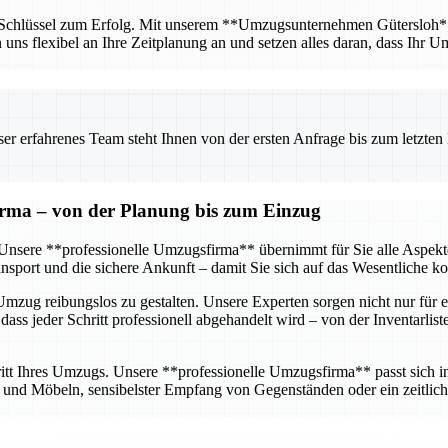
r Schlüssel zum Erfolg. Mit unserem **Umzugsunternehmen Gütersloh** ha
n uns flexibel an Ihre Zeitplanung an und setzen alles daran, dass Ihr U
 erfahrenes Team steht Ihnen von der ersten Anfrage bis zum letzten Ka
firma – von der Planung bis zum Einzug
g. Unsere **professionelle Umzugsfirma** übernimmt für Sie alle Aspe
sport und die sichere Ankunft – damit Sie sich auf das Wesentliche k
mzug reibungslos zu gestalten. Unsere Experten sorgen nicht nur für e
dass jeder Schritt professionell abgehandelt wird – von der Inventarlis
tt Ihres Umzugs. Unsere **professionelle Umzugsfirma** passt sich ind
nd Möbeln, sensibelster Empfang von Gegenständen oder ein zeitlich 