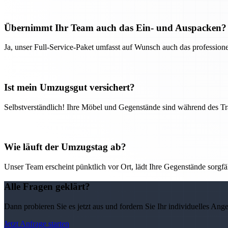
Übernimmt Ihr Team auch das Ein- und Auspacken?
Ja, unser Full-Service-Paket umfasst auf Wunsch auch das professio
Ist mein Umzugsgut versichert?
Selbstverständlich! Ihre Möbel und Gegenstände sind während des Tra
Wie läuft der Umzugstag ab?
Unser Team erscheint pünktlich vor Ort, lädt Ihre Gegenstände sorgfälti
Alle Fragen geklärt?
Dann probieren Sie es jetzt aus und fordern Sie Ihr individuelles Ang
Jetzt Anfrage starten