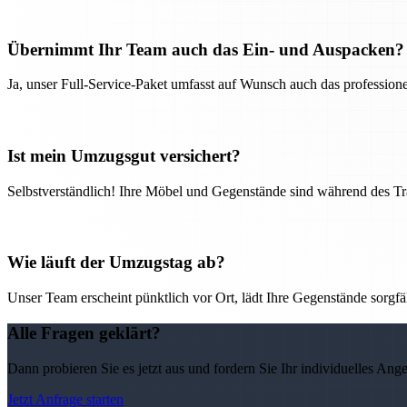
Übernimmt Ihr Team auch das Ein- und Auspacken?
Ja, unser Full-Service-Paket umfasst auf Wunsch auch das professio
Ist mein Umzugsgut versichert?
Selbstverständlich! Ihre Möbel und Gegenstände sind während des Tra
Wie läuft der Umzugstag ab?
Unser Team erscheint pünktlich vor Ort, lädt Ihre Gegenstände sorgfälti
Alle Fragen geklärt?
Dann probieren Sie es jetzt aus und fordern Sie Ihr individuelles Ang
Jetzt Anfrage starten