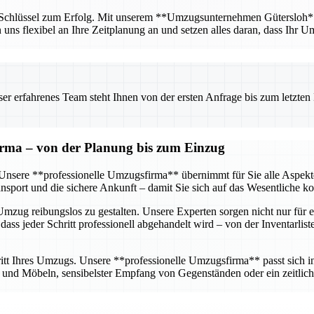
r Schlüssel zum Erfolg. Mit unserem **Umzugsunternehmen Gütersloh** ha
n uns flexibel an Ihre Zeitplanung an und setzen alles daran, dass Ihr U
 erfahrenes Team steht Ihnen von der ersten Anfrage bis zum letzten Ka
firma – von der Planung bis zum Einzug
g. Unsere **professionelle Umzugsfirma** übernimmt für Sie alle Aspe
sport und die sichere Ankunft – damit Sie sich auf das Wesentliche k
mzug reibungslos zu gestalten. Unsere Experten sorgen nicht nur für e
dass jeder Schritt professionell abgehandelt wird – von der Inventarlis
tt Ihres Umzugs. Unsere **professionelle Umzugsfirma** passt sich ind
nd Möbeln, sensibelster Empfang von Gegenständen oder ein zeitlich 