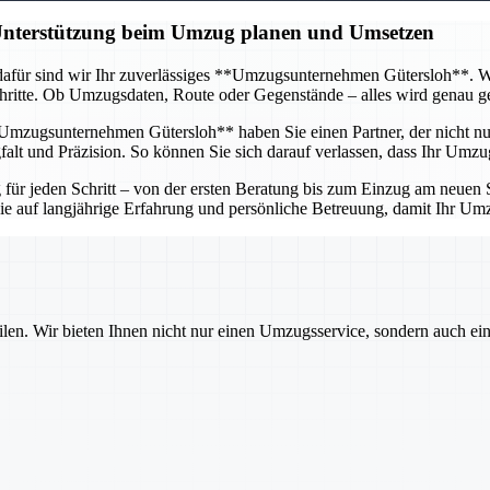
 Unterstützung beim Umzug planen und Umsetzen
afür sind wir Ihr zuverlässiges **Umzugsunternehmen Gütersloh**. Wir 
itte. Ob Umzugsdaten, Route oder Gegenstände – alles wird genau gepl
mzugsunternehmen Gütersloh** haben Sie einen Partner, der nicht nur 
lt und Präzision. So können Sie sich darauf verlassen, dass Ihr Umzug
r jeden Schritt – von der ersten Beratung bis zum Einzug am neuen St
 Sie auf langjährige Erfahrung und persönliche Betreuung, damit Ihr U
ilen. Wir bieten Ihnen nicht nur einen Umzugsservice, sondern auch ei