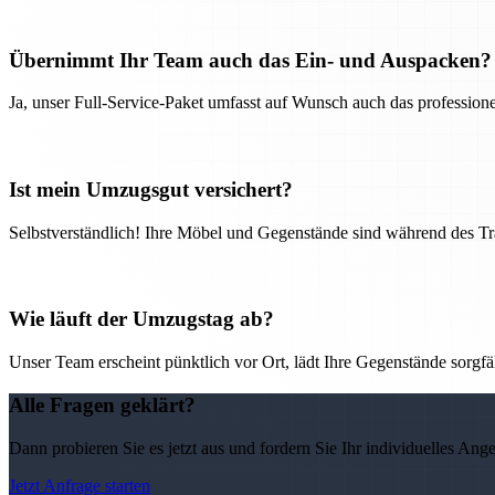
Übernimmt Ihr Team auch das Ein- und Auspacken?
Ja, unser Full-Service-Paket umfasst auf Wunsch auch das professio
Ist mein Umzugsgut versichert?
Selbstverständlich! Ihre Möbel und Gegenstände sind während des Tra
Wie läuft der Umzugstag ab?
Unser Team erscheint pünktlich vor Ort, lädt Ihre Gegenstände sorgfälti
Alle Fragen geklärt?
Dann probieren Sie es jetzt aus und fordern Sie Ihr individuelles Ang
Jetzt Anfrage starten