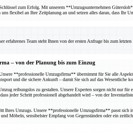
r Schlüssel zum Erfolg. Mit unserem **Umzugsunternehmen Gütersloh** ha
n uns flexibel an Ihre Zeitplanung an und setzen alles daran, dass Ihr U
 erfahrenes Team steht Ihnen von der ersten Anfrage bis zum letzten Ka
firma – von der Planung bis zum Einzug
g. Unsere **professionelle Umzugsfirma** übernimmt für Sie alle Aspe
sport und die sichere Ankunft – damit Sie sich auf das Wesentliche k
mzug reibungslos zu gestalten. Unsere Experten sorgen nicht nur für e
dass jeder Schritt professionell abgehandelt wird – von der Inventarlis
tt Ihres Umzugs. Unsere **professionelle Umzugsfirma** passt sich ind
nd Möbeln, sensibelster Empfang von Gegenständen oder ein zeitlich 