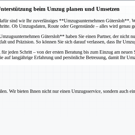
 Unterstützung beim Umzug planen und Umsetzen
afür sind wir Ihr zuverlässiges **Umzugsunternehmen Gütersloh**. Wir 
itte. Ob Umzugsdaten, Route oder Gegenstände – alles wird genau gepl
mzugsunternehmen Gütersloh** haben Sie einen Partner, der nicht nur 
lt und Präzision. So können Sie sich darauf verlassen, dass Ihr Umzug
r jeden Schritt – von der ersten Beratung bis zum Einzug am neuen St
 Sie auf langjährige Erfahrung und persönliche Betreuung, damit Ihr U
ilen. Wir bieten Ihnen nicht nur einen Umzugsservice, sondern auch ei