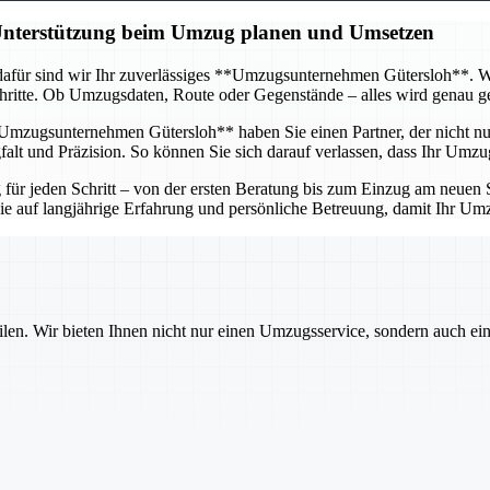
 Unterstützung beim Umzug planen und Umsetzen
afür sind wir Ihr zuverlässiges **Umzugsunternehmen Gütersloh**. Wir 
itte. Ob Umzugsdaten, Route oder Gegenstände – alles wird genau gepl
mzugsunternehmen Gütersloh** haben Sie einen Partner, der nicht nur 
lt und Präzision. So können Sie sich darauf verlassen, dass Ihr Umzug
r jeden Schritt – von der ersten Beratung bis zum Einzug am neuen St
 Sie auf langjährige Erfahrung und persönliche Betreuung, damit Ihr U
ilen. Wir bieten Ihnen nicht nur einen Umzugsservice, sondern auch ei