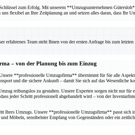
r Schlüssel zum Erfolg. Mit unserem **Umzugsunternehmen Gütersloh** ha
n uns flexibel an Ihre Zeitplanung an und setzen alles daran, dass Ihr U
 erfahrenes Team steht Ihnen von der ersten Anfrage bis zum letzten Ka
firma – von der Planung bis zum Einzug
g. Unsere **professionelle Umzugsfirma** übernimmt für Sie alle Aspe
sport und die sichere Ankunft – damit Sie sich auf das Wesentliche k
mzug reibungslos zu gestalten. Unsere Experten sorgen nicht nur für e
dass jeder Schritt professionell abgehandelt wird – von der Inventarlis
tt Ihres Umzugs. Unsere **professionelle Umzugsfirma** passt sich ind
nd Möbeln, sensibelster Empfang von Gegenständen oder ein zeitlich 