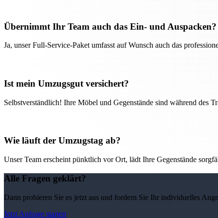
Übernimmt Ihr Team auch das Ein- und Auspacken?
Ja, unser Full-Service-Paket umfasst auf Wunsch auch das professio
Ist mein Umzugsgut versichert?
Selbstverständlich! Ihre Möbel und Gegenstände sind während des Tra
Wie läuft der Umzugstag ab?
Unser Team erscheint pünktlich vor Ort, lädt Ihre Gegenstände sorgfälti
Alle Fragen geklärt?
Dann probieren Sie es jetzt aus und fordern Sie Ihr individuelles Ang
Jetzt Anfrage starten