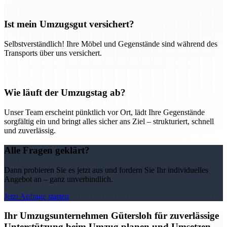
Ist mein Umzugsgut versichert?
Selbstverständlich! Ihre Möbel und Gegenstände sind während des
Transports über uns versichert.
Wie läuft der Umzugstag ab?
Unser Team erscheint pünktlich vor Ort, lädt Ihre Gegenstände
sorgfältig ein und bringt alles sicher ans Ziel – strukturiert, schnell
und zuverlässig.
Alle Fragen geklärt?
Dann probieren Sie es jetzt aus und fordern Sie Ihr individuelles
Angebot an – ganz unverbindlich.
Jetzt Anfrage starten
Ihr Umzugsunternehmen Gütersloh für zuverlässige
Unterstützung beim Umzug planen und Umsetzen